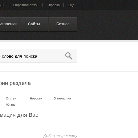
ощь
Обратная связь
Справка
Еще...
ъявления
Сайты
Бизнес
рии раздела
Статьи
Новости
О компании
Жизнь
мация для Вас
Добавить рекламу