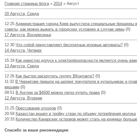
Главная страница блога
»
2014
»
Август
20 Августа, Среда
12:25
Администрация города Киев выпустила специальные брошюры в
советы, как можно выжить в городских условиях в случае зимы
(0)
17 Августа, Воскресенье
12:30
Что собой представляют бесплатные игровые автоматы?
(0)
14 Августа, Четверг
15:19
Как известно допуск к электробезопасности является очень ва
13 Августа, Среда
12:26
Как быстро раскрутить группу ВКонтакте?
(0)
11:32
В Чернигове пришли на шопинг покупатели в купальниках и пла
вещами
(0)
09:51
В Англии за $4500 можно легко купить права
(0)
12 Августа, Вторник
21:25
Прессование отходов
(0)
20:59
Казахстан вошел в тройку стран по объему потребления молока
20:33
Количество Канарских островов может стать на единицу больш
Спасибо за ваши рекомендации
: