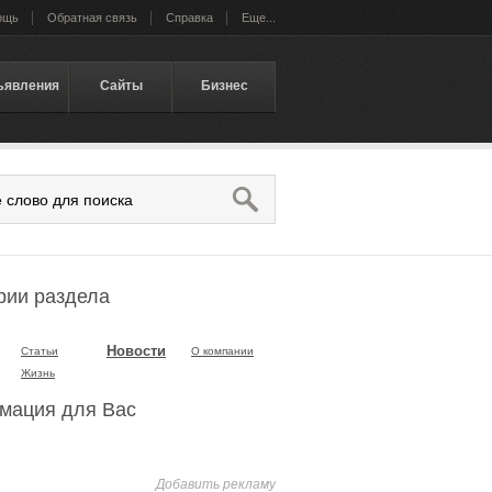
ощь
Обратная связь
Справка
Еще...
ъявления
Сайты
Бизнес
рии раздела
Новости
Статьи
О компании
Жизнь
мация для Вас
Добавить рекламу