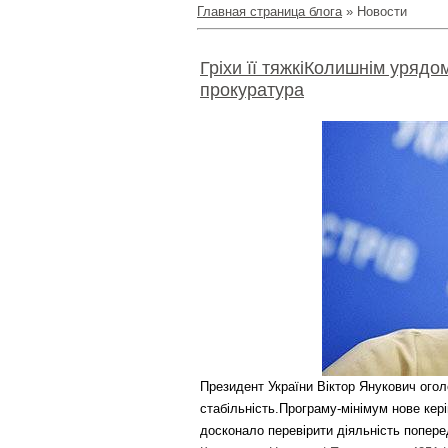
Главная страница блога
»
Новости
Гріхи її тяжкіКолишнім урядо
прокуратура
Президент України Віктор Янукович огол
стабільність.
Програму-мінімум нове кері
досконало перевірити діяльність попере