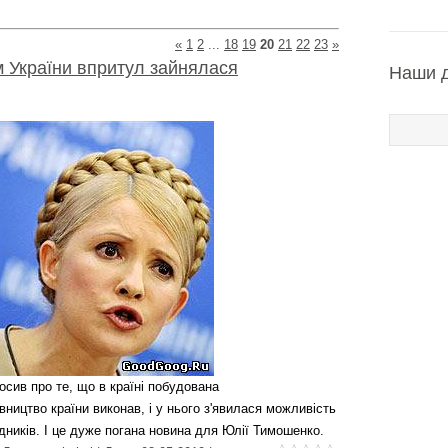
«
1
2
...
18
19
20
21
22
23
»
м України впритул зайнялася
Наши 
осив про те, що в країні побудована
вництво країни виконав, і у нього з'явилася можливість
дників.
І це дуже погана новина для Юлії Тимошенко.