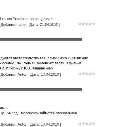
 квітка Українка, наша цветуня
| Добавил:
hahol
| Дата:
21.04.2010
|
ледуются обстоятельства так называемого «Катынского
х осенью 1941 года в Смоленских лесах. В фильме
.И. Илюхину и Ю.А. Квицинскому.
| Добавил:
Anton
| Дата:
10.04.2010
|
ольши.
 Ту-154 под Смоленском займется специальная
| Добавил:
Anton
| Дата:
10.04.2010
|