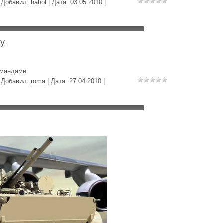
| Добавил:
hahol
| Дата:
03.05.2010
|
лу
омандами.
| Добавил:
roma
| Дата:
27.04.2010
|