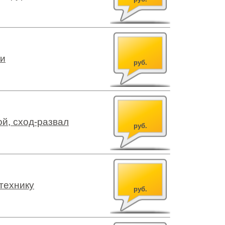
ки
руб.
й, сход-развал
руб.
технику
руб.