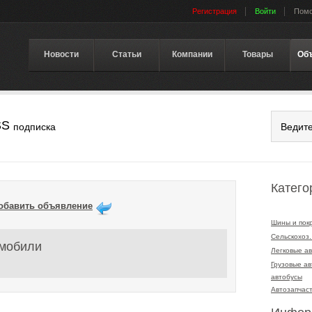
Регистрация
Войти
Пом
Новости
Статьи
Компании
Товары
Об
SS
подписка
Катего
обавить объявление
Шины и пок
Сельскохоз.
омобили
Легковые а
Грузовые а
автобусы
Автозапчас