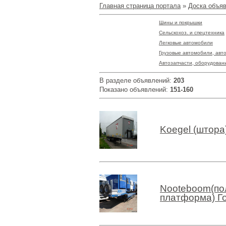
Главная страница портала
»
Доска объя
Шины и покрышки
Сельскохоз. и спецтехника
Легковые автомобили
Грузовые автомобили, авт
Автозапчасти, оборудован
В разделе объявлений
:
203
Показано объявлений
:
151-160
Koegel (штора
Nooteboom(по
платформа) Го