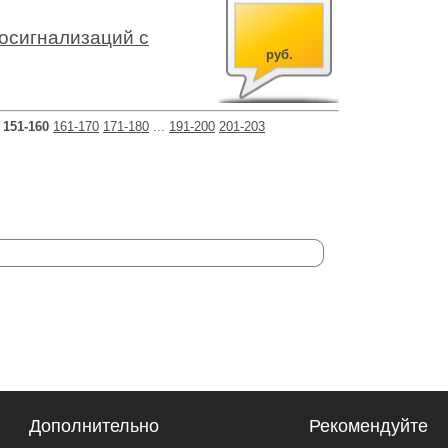
осигнализаций с
руб.
151-160
161-170
171-180
...
191-200
201-203
Дополнительно
Рекомендуйте