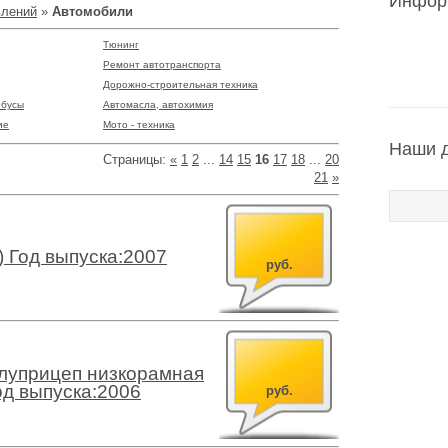
Инфор
влений
»
Автомобили
Тюнинг
Ремонт автотранспорта
Дорожно-строительная техника
обусы
Автомасла, автохимия
ие
Мото - техника
Наши 
Страницы
:
«
1
2
...
14
15
16
17
18
...
20
21
»
) Год выпуска:2007
руб.
луприцеп низкорамная
д выпуска:2006
руб.