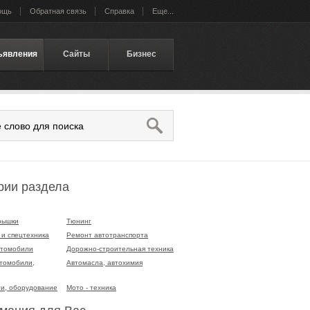
ощь
Обратная связь
Справка
Еще...
ъявления
Сайты
Бизнес
рии раздела
рышки
Тюнинг
 и спецтехника
Ремонт автотранспорта
втомобили
Дорожно-строительная техника
втомобили,
Автомасла, автохимия
ти, оборудование
Мото - техника