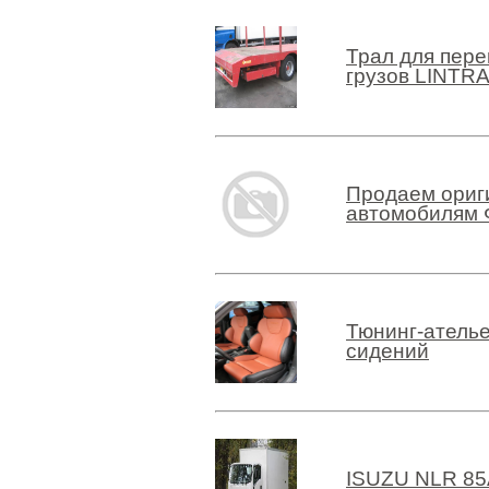
Трал для пере
грузов LINTRA
Продаем ориг
автомобилям 
Тюнинг-ателье
сидений
ISUZU NLR 85