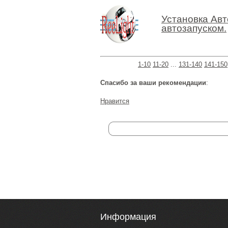
Установка Авт
автозапуском.
1-10
11-20
...
131-140
141-150
Спасибо за ваши рекомендации
:
Нравится
Информация