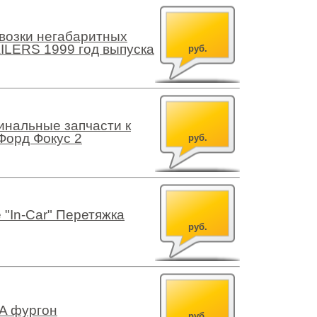
возки негабаритных
ILERS 1999 год выпуска
руб.
инальные запчасти к
Форд Фокус 2
руб.
 "In-Car" Перетяжка
руб.
A фургон
руб.