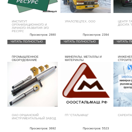
ИНСТИТУТ
УРАЛСПЕЦТЕХ, ООО
ЦЕНТР Т
ОРГАНИЗАЦИОННОГО И
ДОСУГА 
ЛИЧНОГО РАЗВИТИЯ ЭГО
РЕСУРС
Просмотров: 2880
Просмотров: 2394
ЧИТАТЬ ПОЛНОСТЬЮ
ЧИТАТЬ ПОЛНОСТЬЮ
ЧИТАТЬ 
ПРОМЫШЛЕННОЕ
МИНЕРАЛЫ, МЕТАЛЛЫ И
ИНЖЕНЕ
ОБОРУДОВАНИЕ
МАТЕРИАЛЫ
СТРОИТЕ
ОАО ОРШАНСКИЙ
ГП "СТАЛЬМАШ"
САРЕНТА
ИНСТРУМЕНТАЛЬНЫЙ ЗАВОД
Просмотров: 3692
Просмотров: 5523