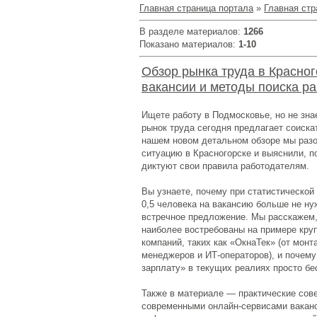
Главная страница портала
»
Главная стр
В разделе материалов
:
1266
Показано материалов
:
1-10
Обзор рынка труда в Красног
вакансии и методы поиска р
Ищете работу в Подмосковье, но не зна
рынок труда сегодня предлагает соиск
нашем новом детальном обзоре мы раз
ситуацию в Красногорске и выяснили, 
диктуют свои правила работодателям.
Вы узнаете, почему при статистической
0,5 человека на вакансию больше не ну
встречное предложение. Мы расскажем,
наиболее востребованы на примере кру
компаний, таких как «ОкнаТек» (от монт
менеджеров и ИТ-операторов), и почем
зарплату» в текущих реалиях просто б
Также в материале — практические сове
современными онлайн-сервисами ваканси