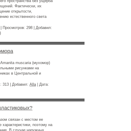
его пространства без ущерба
ещений. Фактически, их
щение открытости,
ению естественного света
| Просмотров: 298 | Добавил:
)
омора
Amanita muscaria (мухомор)
альными рисунками на
никах в Центральной и
: 313 | Добавил:
Alla
| Дата:
пластиковых?
зом связан с местом ее
ее характеристики, поэтому на
ание. В случае наружных