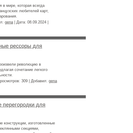
 в мире, которая всегда
анцузских любителей карт,
арования.
ил:
gena
| Дата:
08.09.2024
|
ные рессоры для
роизвели революцию в
длагая сочетание легкого
ьности.
росмотров: 309 | Добавил:
gena
е перегородки для
е конструкции, изготовленные
теклянными секциями,