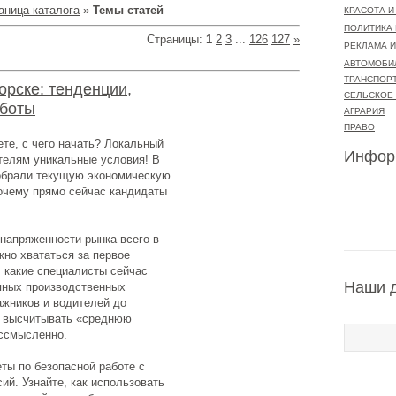
аница каталога
»
Темы статей
КРАСОТА И
ПОЛИТИКА
Страницы
:
1
2
3
...
126
127
»
РЕКЛАМА И
АВТОМОБИ
ТРАНСПОР
орске: тенденции,
СЕЛЬСКОЕ
аботы
АГРАРИЯ
ПРАВО
ете, с чего начать? Локальный
Инфор
ателям уникальные условия! В
обрали текущую экономическую
почему прямо сейчас кандидаты
 напряженности рынка всего в
жно хвататься за первое
 какие специалисты сейчас
Наши 
пных производственных
ажников и водителей до
у высчитывать «среднюю
ессмысленно.
ты по безопасной работе с
й. Узнайте, как использовать