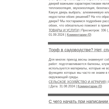
дверей важными характеристиками явля
теплоизоляция, звукоизоляция, безопасн
Какую дверь выбрать: алюминиевую ил
недостатки обоих решений? На что обра
двери? Мы постараемся подробнее расс
обоих, что обязательно поможет в прин
ТОВАРЫ И УСЛУГИ
| Просмотров: 336 |
01.09.2024
|
Комментарии (0)
Торф в садоводстве? Нет, сп
Для многих приход весны знаменует со
работ: подготавливаются балконы, клум
используются материалы, которые не вс
функциях которых мы часто не знаем в 
окружающей среды.
СЕЛЬСКОЕ ХОЗЯЙСТВО И АГРАРИЯ
| 
| Дата:
31.08.2024
|
Комментарии (0)
С чего начать при написани