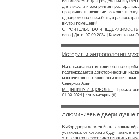
используемые для разделения внутренн
для яркости и восприятия простора пом
прозрачность позволяет сохранять ощу
одновременно способствуя распростран
внутри помещений.
СТРОИТЕЛЬСТВО И НЕДВИЖИМОСТЬ
gena
| Дата:
07.09.2024
|
Комментарии (0
История и антропология мух
Использование галлюциногенного гриба 
подтверждается доисторическими наск
многочисленных археологических памят
Северной Азии.
МЕДИЦИНА И ЗДОРОВЬЕ
| Просмотров
01.09.2024
|
Комментарии (0)
Алюминиевые двери лучше 
Выбор двери должен быть главным обра
установки, от которого будут зависеть 
этот фактор необходимо обратить вним