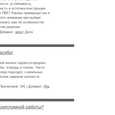
ются: устойчивость,
ость и эстетика конструкции.
и ПВХ? Каковы преимущества и
тить внимание при выборе
казать вам об особенностях
ятии решения.
 Добавил:
gena
| Дата:
асибо!
бой начало садово-огородных
бы, огороды и газоны. Часто
егда подходят, о реальных
более широком контексте
Просмотров: 341 | Добавил:
Alla
и дипломной работы?