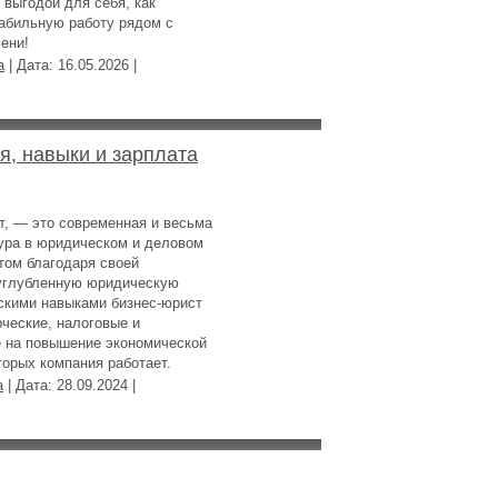
выгодой для себя, как
табильную работу рядом с
ени!
a
| Дата:
16.05.2026
|
я, навыки и зарплата
т, — это современная и весьма
ура в юридическом и деловом
том благодаря своей
 углубленную юридическую
скими навыками бизнес-юрист
ческие, налоговые и
е на повышение экономической
торых компания работает.
a
| Дата:
28.09.2024
|