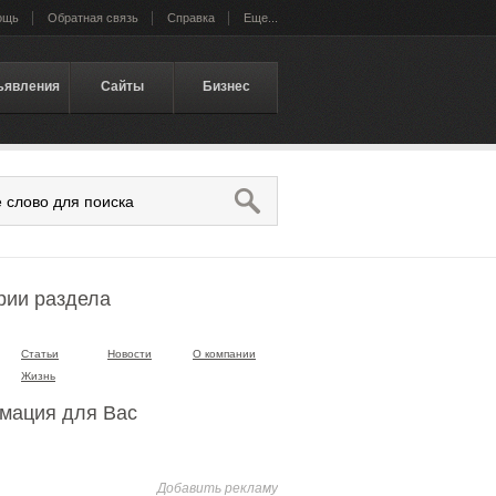
ощь
Обратная связь
Справка
Еще...
ъявления
Сайты
Бизнес
рии раздела
Статьи
Новости
О компании
Жизнь
мация для Вас
Добавить рекламу