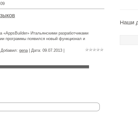
09
языков
Наши 
а «AppsBuilder» Итальянскими разработчиками
рсии программы появился новый функционал и
| Добавил:
gena
| Дата:
09.07.2013
|