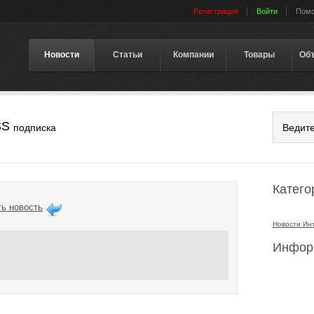
Регистрация
Войти
Пом
Новости
Статьи
Компании
Товары
Об
SS
подписка
Катего
ь новость
Новости Ин
Инфор