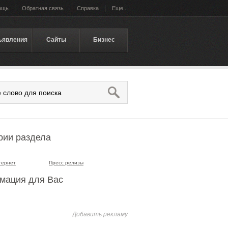
ощь
Обратная связь
Справка
Еще...
ъявления
Сайты
Бизнес
рии раздела
тернет
Пресс релизы
мация для Вас
Добавить рекламу