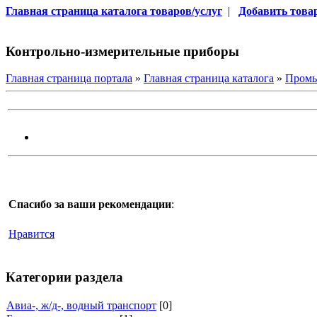
Главная страница каталога товаров/услуг
|
Добавить товар
Контрольно-измерительные приборы
Главная страница портала
»
Главная страница каталога
»
Промы
Спасибо за ваши рекомендации
:
Нравится
Категории раздела
Авиа-, ж/д-, водный транспорт
[0]