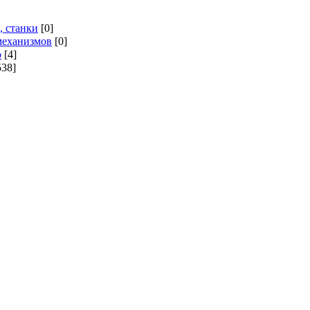
, станки
[0]
механизмов
[0]
о
[4]
538]