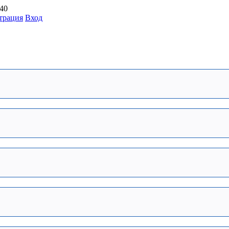
:40
трация
Вход