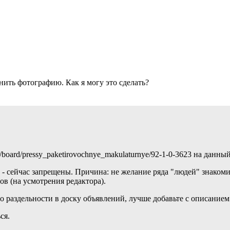
нить фотографию. Как я могу это сделать?
/board/pressy_paketirovochnye_makulaturnye/92-1-0-3623 на данн
 - сейчас запрещены. Причина: не желание ряда "людей" знаком
в (на усмотрения редактора).
о раздельности в доску объявлений, лучше добавьте с описанием 
ся.