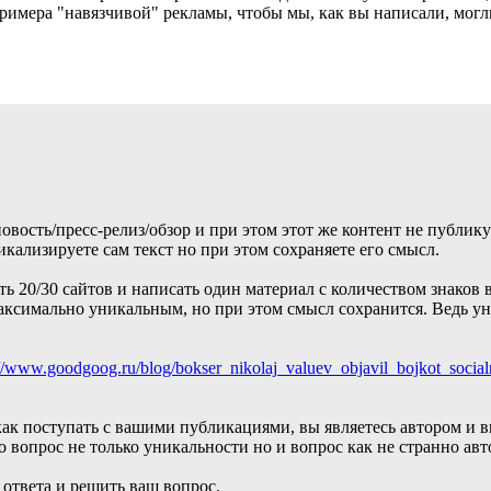
 примера "навязчивой" рекламы, чтобы мы, как вы написали, могл
новость/пресс-релиз/обзор и при этом этот же контент не публику
никализируете сам текст но при этом сохраняете его смысл.
ь 20/30 сайтов и написать один материал с количеством знаков в
 максимально уникальным, но при этом смысл сохранится. Ведь 
://www.goodgoog.ru/blog/bokser_nikolaj_valuev_objavil_bojkot_socia
ак поступать с вашими публикациями, вы являетесь автором и вп
о вопрос не только уникальности но и вопрос как не странно авт
ответа и решить ваш вопрос.