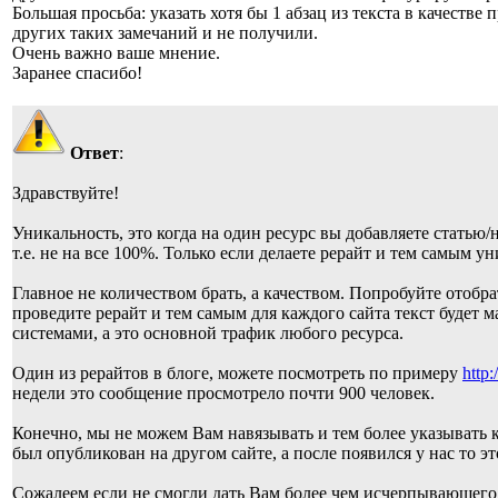
Большая просьба: указать хотя бы 1 абзац из текста в качестве
других таких замечаний и не получили.
Очень важно ваше мнение.
Заранее спасибо!
Ответ
:
Здравствуйте!
Уникальность, это когда на один ресурс вы добавляете статью/
т.е. не на все 100%. Только если делаете рерайт и тем самым у
Главное не количеством брать, а качеством. Попробуйте отобрат
проведите рерайт и тем самым для каждого сайта текст будет
системами, а это основной трафик любого ресурса.
Один из рерайтов в блоге, можете посмотреть по примеру
http
недели это сообщение просмотрело почти 900 человек.
Конечно, мы не можем Вам навязывать и тем более указывать к
был опубликован на другом сайте, а после появился у нас то эт
Сожалеем если не смогли дать Вам более чем исчерпывающего 