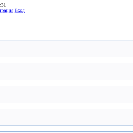
:31
трация
Вход